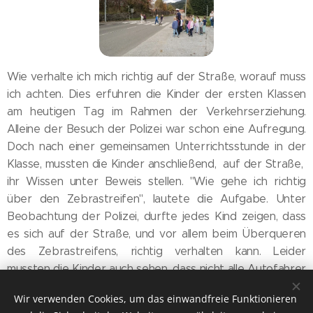
Wie verhalte ich mich richtig auf der Straße, worauf muss
ich achten. Dies erfuhren die Kinder der ersten Klassen
am heutigen Tag im Rahmen der Verkehrserziehung.
Alleine der Besuch der Polizei war schon eine Aufregung.
Doch nach einer gemeinsamen Unterrichtsstunde in der
Klasse, mussten die Kinder anschließend, auf der Straße,
ihr Wissen unter Beweis stellen. "Wie gehe ich richtig
über den Zebrastreifen", lautete die Aufgabe. Unter
Beobachtung der Polizei, durfte jedes Kind zeigen, dass
es sich auf der Straße, und vor allem beim Überqueren
des Zebrastreifens, richtig verhalten kann. Leider
mussten die Kinder auch sehen, dass nicht alle Autofahrer
beim Zebrastreifen stehen bleiben! Zum Glück sind alle
Wir verwenden Cookies, um das einwandfreie Funktionieren
Kids sehr behutsam und vorsichtig. Hoffentlich bleibt es