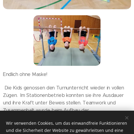
Endlich ohne Maske!
Die Kids genossen den Turnunterricht wieder in vollen
Zügen. Im Stationenbetrieb konnten sie ihre Ausdauer
und ihre Kraft unter Beweis stellen. Teamwork und
Zusammenhalt wurde beim Aufbau der
unterschiedlichsten Turngeräte benötigt und der Spaß
Wir verwenden Cookies, um das einwandfreie Funktionieren
war bei allen Kindern spürbar. Wieder Kind sein dürfen -
und die Sicherheit der Website zu gewährleitsen und eine
das Schönste was es gibt!