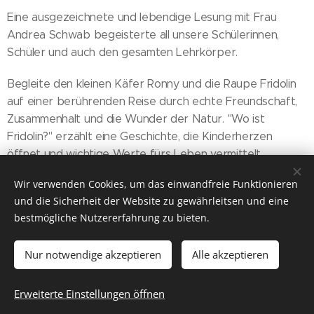
Eine ausgezeichnete und lebendige Lesung mit Frau
Andrea Schwab begeisterte all unsere Schülerinnen,
Schüler und auch den gesamten Lehrkörper.
Begleite den kleinen Käfer Ronny und die Raupe Fridolin
auf einer berührenden Reise durch echte Freundschaft,
Zusammenhalt und die Wunder der Natur. "Wo ist
Fridolin?" erzählt eine Geschichte, die Kinderherzen
öffnet und wichtige Werte fürs Leben vermittelt.
Zwischen drinnen wird die Geschichte immer wieder von
Wir verwenden Cookies, um das einwandfreie Funktionieren
einem Freundschaftslied unterbrochen, welches wir auch
und die Sicherheit der Website zu gewährleitsen und eine
schon tatkräftig mitsingen konnten. Es war ein Erlebnis!
bestmögliche Nutzererfahrung zu bieten.
Nur notwendige akzeptieren
Alle akzeptieren
2025 Volksschule Stanz im Mürztal
Erweiterte Einstellungen öffnen
Kontakt/Impressum
Cookies