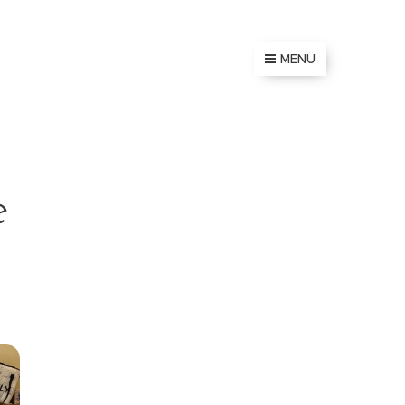
MENÜ
e