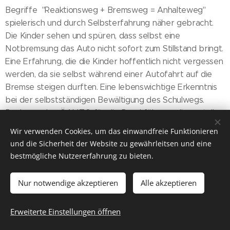
Begriffe "Reaktionsweg + Bremsweg = Anhalteweg"
spielerisch und durch Selbsterfahrung näher gebracht.
Die Kinder sehen und spüren, dass selbst eine
Notbremsung das Auto nicht sofort zum Stillstand bringt.
Eine Erfahrung, die die Kinder hoffentlich nicht vergessen
werden, da sie selbst während einer Autofahrt auf die
Bremse steigen durften. Eine lebenswichtige Erkenntnis
bei der selbstständigen Bewältigung des Schulwegs.
Danke an den ÖAMTC, für die Durchführung dieses tollen
Sicherheitsprojektes.
Wir verwenden Cookies, um das einwandfreie Funktionieren
und die Sicherheit der Website zu gewährleitsen und eine
bestmögliche Nutzererfahrung zu bieten.
Nur notwendige akzeptieren
Alle akzeptieren
2025 Volksschule Stanz im Mürztal
Erweiterte Einstellungen öffnen
Kontakt/Impressum
Cookies