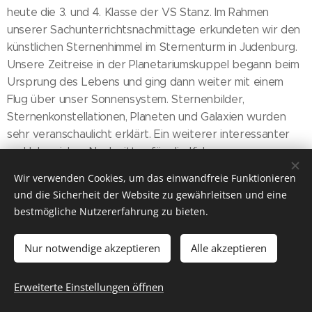
heute die 3. und 4. Klasse der VS Stanz. Im Rahmen
unserer Sachunterrichtsnachmittage erkundeten wir den
künstlichen Sternenhimmel im Sternenturm in Judenburg.
Unsere Zeitreise in der Planetariumskuppel begann beim
Ursprung des Lebens und ging dann weiter mit einem
Flug über unser Sonnensystem. Sternenbilder,
Sternenkonstellationen, Planeten und Galaxien wurden
sehr veranschaulicht erklärt. Ein weiterer interessanter
und lehrreicher Nachmittag für die Kids.
Wir verwenden Cookies, um das einwandfreie Funktionieren
und die Sicherheit der Website zu gewährleitsen und eine
bestmögliche Nutzererfahrung zu bieten.
Nur notwendige akzeptieren
Alle akzeptieren
2025 Volksschule Stanz im Mürztal
Erweiterte Einstellungen öffnen
Kontakt/Impressum
Cookies