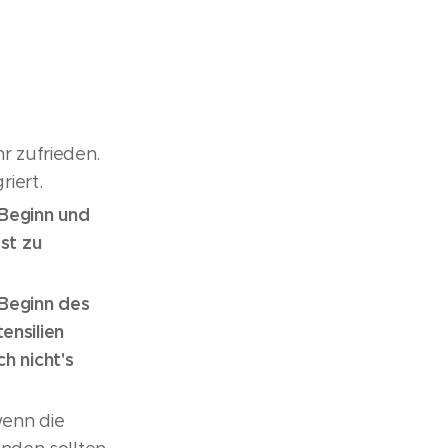
hr zufrieden.
riert.
 Beginn und
st zu
 Beginn des
ensilien
h nicht's
wenn die