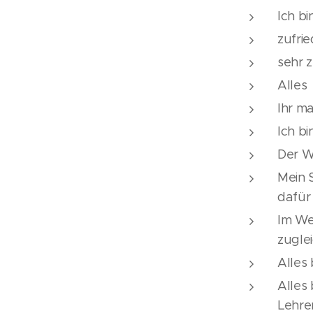
Ich bi
zufri
sehr 
Alles
Ihr ma
Ich bi
Der W
Mein S
dafür
Im We
zugle
Alles
Alles 
Lehre