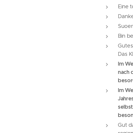
Eine 
Danke
Suoe
Bin b
Gutes 
Das Kl
Im We
nach d
besorg
Im We
Jahre
selbst
beson
Gut d