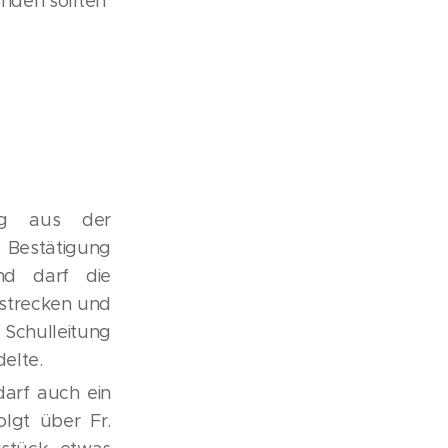
nden sollten
ung aus der
e Bestätigung
nd darf die
gstrecken und
 Schulleitung
elte.
darf auch ein
lgt über Fr.