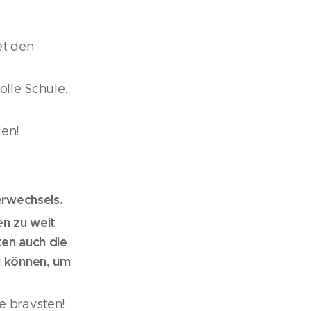
et den
olle Schule.
eden!
rerwechsels.
en zu weit
ten auch die
u können, um
ie bravsten!