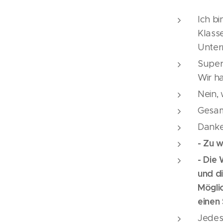
Ich bi
Klasse
Unter
Super 
Wir ha
Nein, 
Gesam
Danke
- Zu w
- Die 
und d
Mögli
einen
Jedes