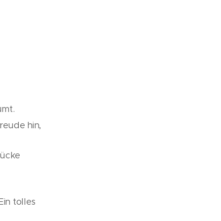
umt.
reude hin,
tücke
in tolles