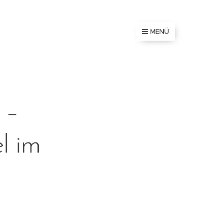
MENÜ
 –
l im