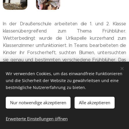
In der Draußenschule arbeiteten die 1. und 2. Klasse
klassenübergreifend zum Thema Frühblüher.
Wetterbedingt wurde die Urlkapelle kurzerhand zum
Klassenzimmer umfunktioniert. In Teams bearbeiteten die
Kinder ihr Forscherheft, suchten Blumen, untersuchten
sie genau und bestimmten verschiedene Frühblüher. Das
Lernen im Freien bereitete den Kindern viel Freude und
Wir verwenden Cookies, um das einwandfreie Funktionieren
machte die Draußenschule zu einem besonderen
und die Sicherheit der Website zu gewährleitsen und eine
Erlebnis.
bestmögliche Nutzererfahrung zu bieten.
Nur notwendige akzeptieren
Alle akzeptieren
2025 Volksschule Stanz im Mürztal
Erweiterte Einstellungen öffnen
Kontakt/Impressum
Cookies