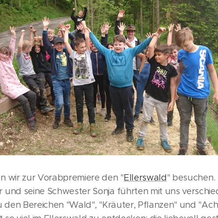
n wir zur Vorabpremiere den "
Ellerswald
" besuchen.
 und seine Schwester Sonja führten mit uns verschi
zu den Bereichen "Wald", "Kräuter, Pflanzen" und "Ac