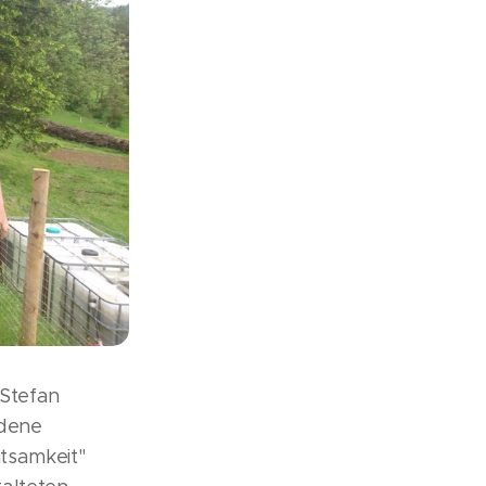
 Stefan
edene
htsamkeit"