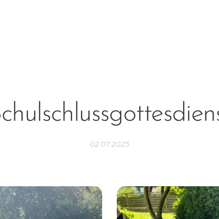
chulschlussgottesdien
02.07.2025